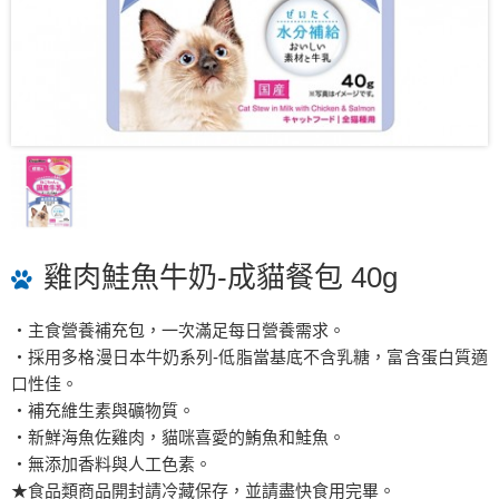
雞肉鮭魚牛奶-成貓餐包 40g
・主食營養補充包，一次滿足每日營養需求。
・採用多格漫日本牛奶系列-低脂當基底不含乳糖，富含蛋白質適
口性佳。
・補充維生素與礦物質。
・新鮮海魚佐雞肉，貓咪喜愛的鮪魚和鮭魚。
・無添加香料與人工色素。
★食品類商品開封請冷藏保存，並請盡快食用完畢。