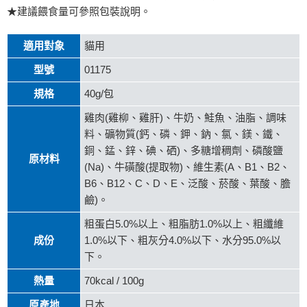
★建議餵食量可參照包裝說明。
適用對象
貓用
型號
01175
規格
40g/包
雞肉(雞柳、雞肝)、牛奶、鮭魚、油脂、調味
料、礦物質(鈣、磷、鉀、鈉、氯、鎂、鐵、
銅、錳、鋅、碘、硒)、多糖增稠劑、磷酸鹽
原材料
(Na)、牛磺酸(提取物)、維生素(A、B1、B2、
B6、B12、C、D、E、泛酸、菸酸、葉酸、膽
鹼)。
粗蛋白5.0%以上、粗脂肪1.0%以上、粗纖維
成份
1.0%以下、粗灰分4.0%以下、水分95.0%以
下。
熱量
70kcal / 100g
原產地
日本