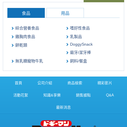
食品
用品
綜合營養食品
嗜好性食品
雞胸肉食品
乳製品
DoggySnack
餅乾類
磨牙/潔牙棒
無乳糖寵物牛乳
飼料/餐盒
首頁
公司介紹
商品檢索
精彩影片
活動花絮
知識&享樂
銷售據點
Q&A
最新消息