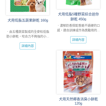
犬用低脂5種野菜綜合迷你
餅乾 450g
犬用低脂五蔬果餅乾 160g
．濃郁奶香搭配香脆不過硬的口
感，適合訓練或作為獎勵用的...
．由五種蔬菜製成的全麥粒低脂
肪小餅乾，咬合力不夠強的小...
詳細內容
詳細內容
犬用天然椰香消臭小餅乾
120g