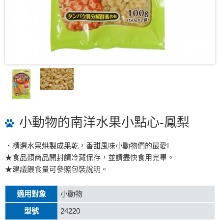
小動物的南洋水果小點心-鳳梨
・精選水果烘製成果乾，香甜風味小動物們的最愛!
★食品類商品開封請冷藏保存，並請盡快食用完畢。
★建議餵食量可參照包裝說明。
適用對象
小動物
型號
24220