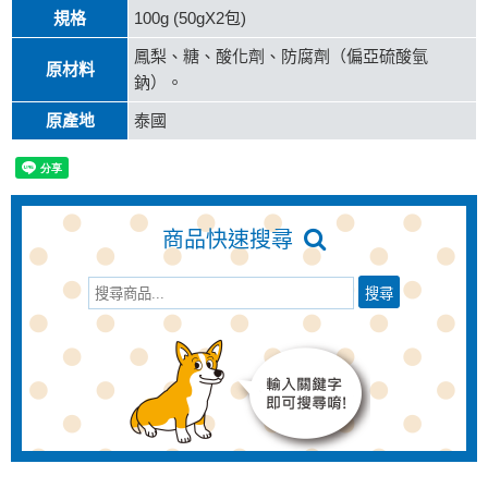
規格
100g (50gX2包)
鳳梨、糖、酸化劑、防腐劑（偏亞硫酸氫
原材料
鈉）。
原產地
泰國
商品快速搜尋